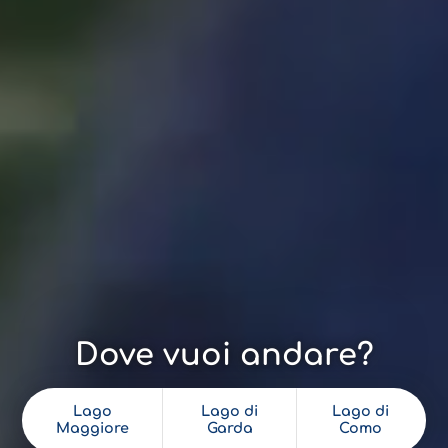
Dove vuoi andare?
Lago
Lago di
Lago di
Maggiore
Garda
Como