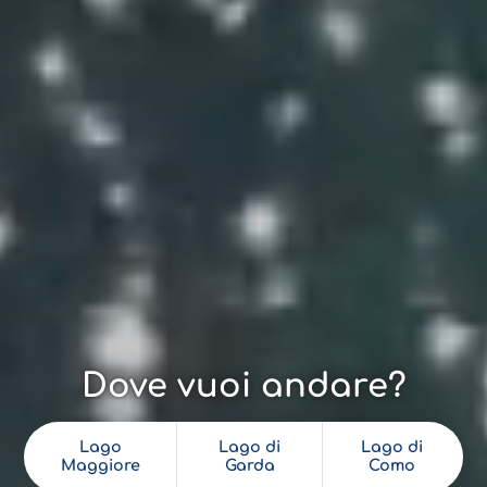
Dove vuoi andare?
Lago
Lago di
Lago di
Maggiore
Garda
Como