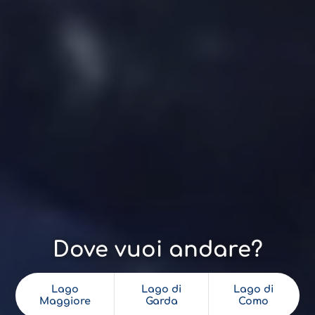
Dove vuoi andare?
Lago
Lago di
Lago di
Maggiore
Garda
Como