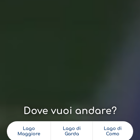
Dove vuoi andare?
Lago
Lago di
Lago di
Maggiore
Garda
Como