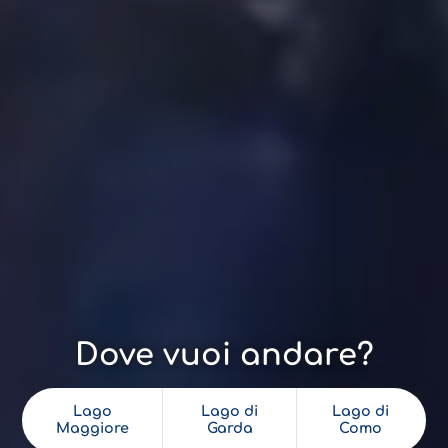
Dove vuoi andare?
Lago
Lago di
Lago di
Maggiore
Garda
Como