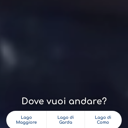
Dove vuoi andare?
Lago
Lago di
Lago di
Maggiore
Garda
Como