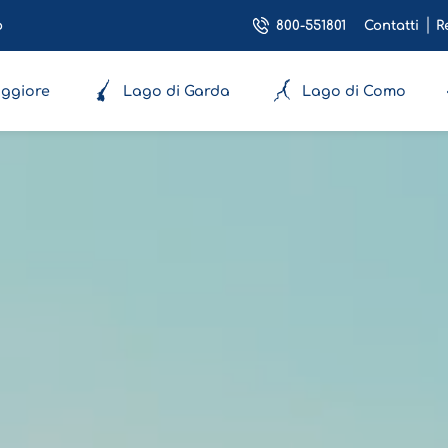
800-551801
o
Contatti
R
ggiore
Lago di Garda
Lago di Como