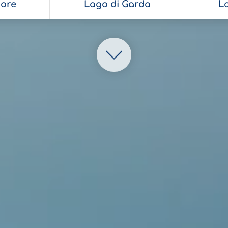
ore
Lago di Garda
L