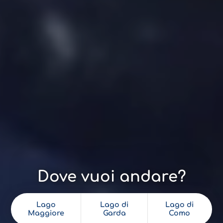
Dove vuoi andare?
Lago
Lago di
Lago di
Maggiore
Garda
Como