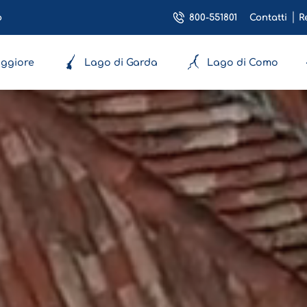
800-551801
o
Contatti
R
ggiore
Lago di Garda
Lago di Como