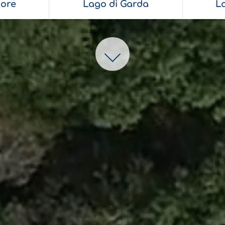
ore
Lago di Garda
L