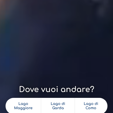
Dove vuoi andare?
Lago
Lago di
Lago di
Maggiore
Garda
Como