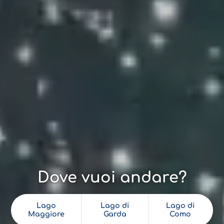
Dove vuoi andare?
Lago
Lago di
Lago di
Maggiore
Garda
Como