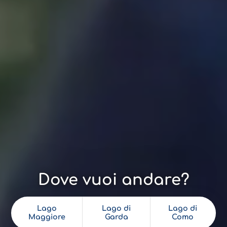
Dove vuoi andare?
Lago
Lago di
Lago di
Maggiore
Garda
Como