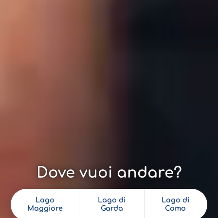
Dove vuoi andare?
Lago
Lago di
Lago di
Maggiore
Garda
Como