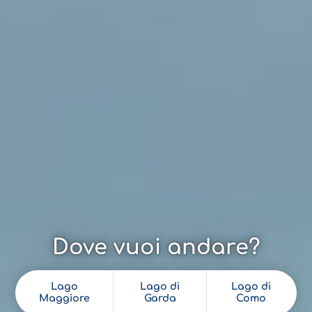
Dove vuoi andare?
Lago
Lago di
Lago di
Maggiore
Garda
Como