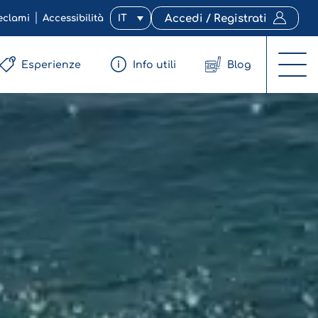
eclami
Accessibilità
IT
Accedi / Registrati
Esperienze
Info utili
Blog