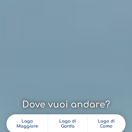
Dove vuoi andare?
Lago
Lago di
Lago di
Maggiore
Garda
Como