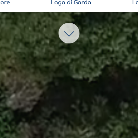
ore
Lago di Garda
L