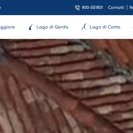
800-551801
o
Contatti
R
ggiore
Lago di Garda
Lago di Como