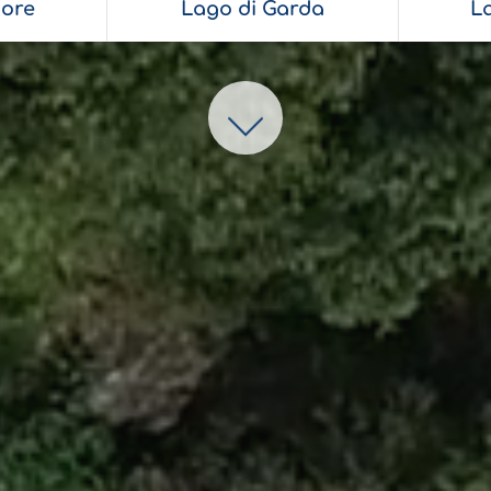
ore
Lago di Garda
L