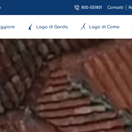
800-551801
o
Contatti
R
ggiore
Lago di Garda
Lago di Como