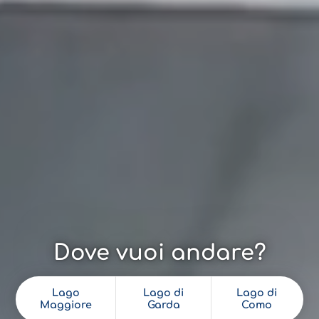
Dove vuoi andare?
Lago
Lago di
Lago di
Maggiore
Garda
Como