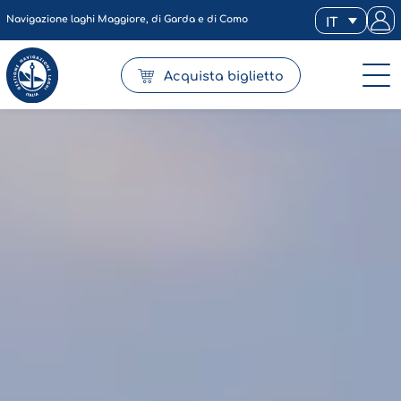
Navigazione laghi Maggiore, di Garda e di Como
IT
Acquista biglietto