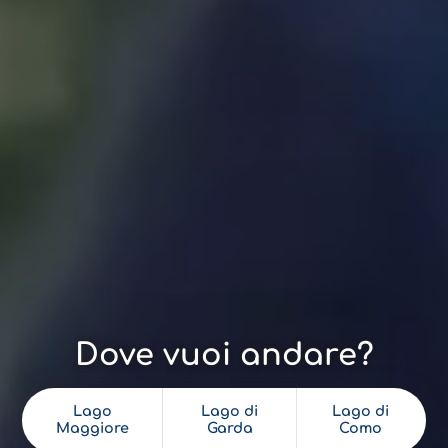
Dove vuoi andare?
Lago
Lago di
Lago di
Maggiore
Garda
Como