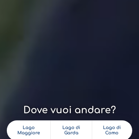
Dove vuoi andare?
Lago
Lago di
Lago di
Maggiore
Garda
Como