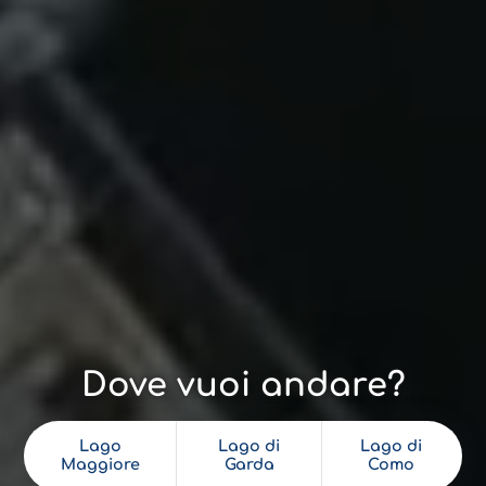
Dove vuoi andare?
Lago
Lago di
Lago di
Maggiore
Garda
Como