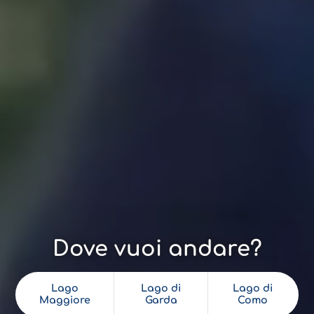
Dove vuoi andare?
Lago
Lago di
Lago di
Maggiore
Garda
Como