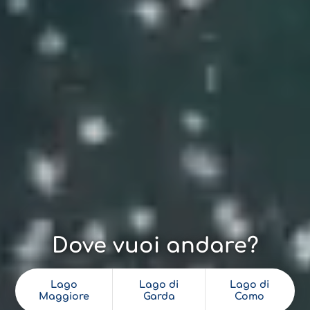
Dove vuoi andare?
Lago
Lago di
Lago di
Maggiore
Garda
Como