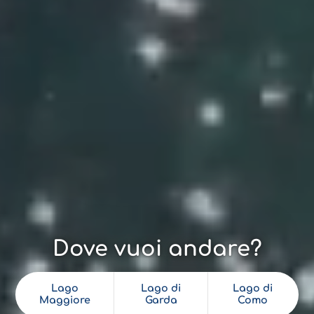
Dove vuoi andare?
Lago
Lago di
Lago di
Maggiore
Garda
Como