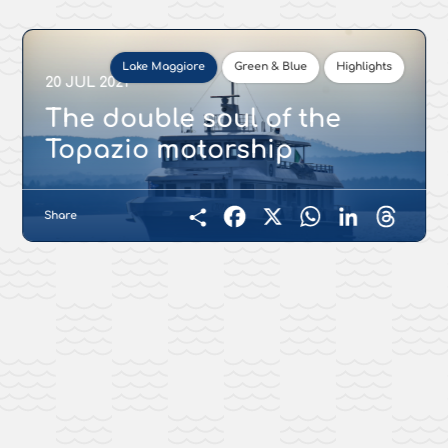
Lake Maggiore
Green & Blue
Highlights
20 JUL 2021
The double soul of the
Topazio motorship
Share
Facebook
X
WhatsApp
LinkedIn
Threads
Condividi